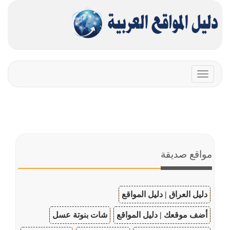
Toggle
navigation
مواقع صديقة
دليل العراق | دليل المواقع
أضف موقعك | دليل المواقع
شات بنوتة عسل