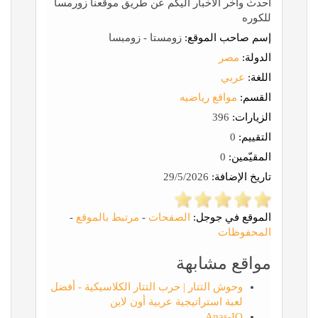
احدث وأخر الأخبار اليكم عن طريق موقعنا زورمسا
للكوره
إسم صاحب الموقع:
زومستا - زومبسا
الدولة:
مصر
اللغة:
عربي
القسم:
مواقع رياضيه
الزيارات:
396
التقييم:
0
المقيّمين:
0
تاريخ الإضافة:
29/5/2026
الموقع في جوجل:
الصفحات
-
مرتبط بالموقع
-
المحفوظات
مواقع مشابهة
وحوش التتار | حرب التتار الكلاسيكية - أفضل
لعبة استراتيجية عربية أون لاين
Anas-IQ