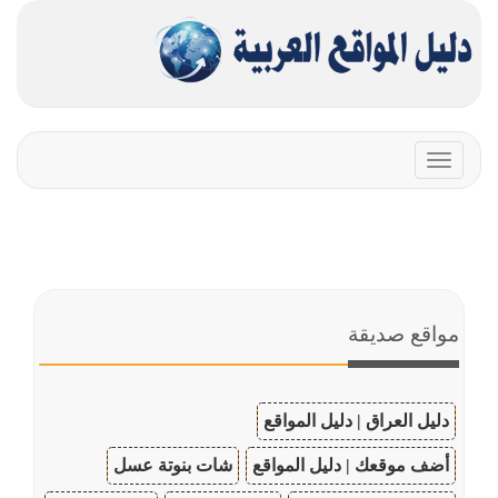
Toggle
navigation
مواقع صديقة
دليل العراق | دليل المواقع
أضف موقعك | دليل المواقع
شات بنوتة عسل