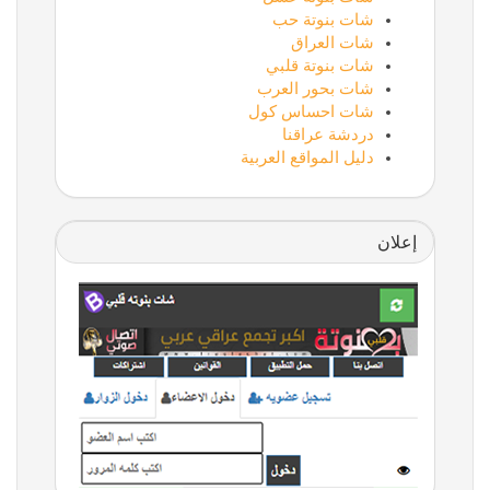
شات بنوتة حب
شات العراق
شات بنوتة قلبي
شات بحور العرب
شات احساس كول
دردشة عراقنا
دليل المواقع العربية
إعلان