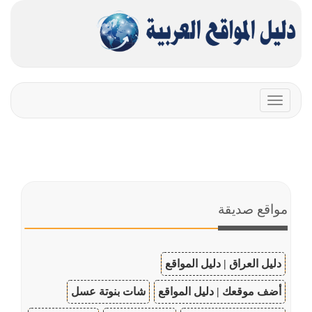
Toggle
navigation
مواقع صديقة
دليل العراق | دليل المواقع
أضف موقعك | دليل المواقع
شات بنوتة عسل