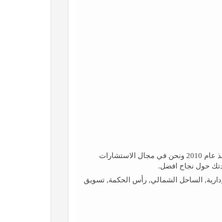
موقع عقار بوكيت هو موقع عقاري إستثماري منذ عام 2010 ونحن في مجال الاستشارات
دتك حول نجاح افضل.
إدارية, الساحل الشمالي, رأس الحكمة, تسويق