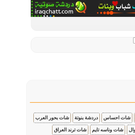
شات احساس
دردشة بنوتة
شات بحور العرب
ال
شات وناسه تايم
شات ترند العراق