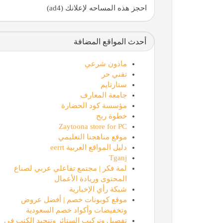
احجز هذه المساحه لإعلانك (ad4)
أحدث المواقع المضافة
ماذون شرعي
تقني حر
ستارتايم
جامعة المعارف
مؤسسة كود الحضارة
خطوة ربح
Zaytoona store for PC
موقع مناهجنا التعليمي
دليل المواقع العربية eerrt
Tganj
لمة فكر | مجتمع تفاعلي عربي لصناع
المحتوى وريادة الأعمال
شبكة رأي الإخبارية
موقع كوبونات خصم | أفضل عروض
وتخفيضات وأكواد خصم السعودية
تفصيل وتركيب الستائر وتنجيد الكنب في