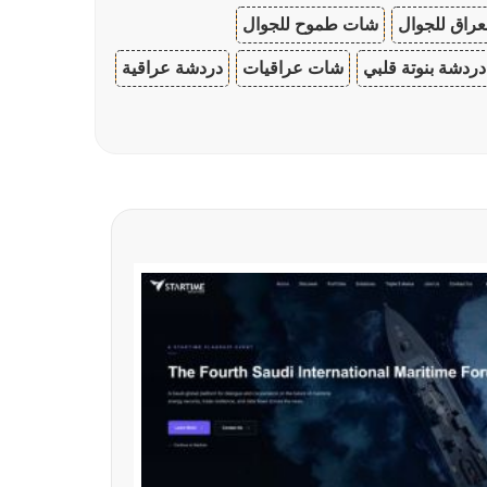
عراق للجوال
شات طموح للجوال
دردشة بنوتة قلبي
شات عراقيات
دردشة عراقية