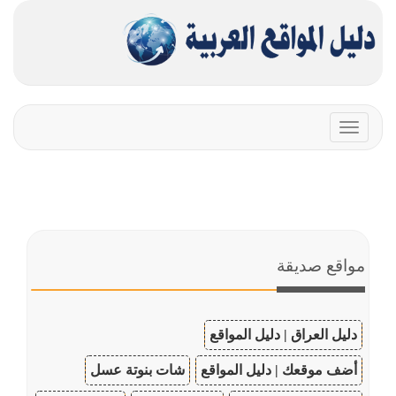
Toggle
navigation
مواقع صديقة
دليل العراق | دليل المواقع
أضف موقعك | دليل المواقع
شات بنوتة عسل