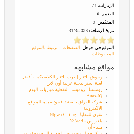
الزيارات:
74
التقييم:
0
المقيّمين:
0
تاريخ الإضافة:
31/3/2026
الموقع في جوجل:
الصفحات
-
مرتبط بالموقع
-
المحفوظات
مواقع مشابهة
وحوش التتار | حرب التتار الكلاسيكية - أفضل
لعبة استراتيجية عربية أون لاين
زومستا - زومبسا - لتغطية مباريات اليوم
Anas-IQ
شركة العراق - استضافة وتصميم المواقع
الالكترونية
نقوى للهدايا - Nigwa Gifting
ياعروض - Ya3rod
ميد - أن
مركز فضل محمد خير لخدمة المجتمع | دعم