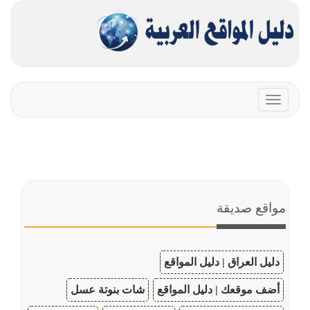
Toggle
navigation
مواقع صديقة
دليل العراق | دليل المواقع
أضف موقعك | دليل المواقع
شات بنوتة عسل