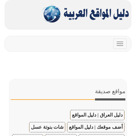
Toggle
navigation
مواقع صديقة
دليل العراق | دليل المواقع
أضف موقعك | دليل المواقع
شات بنوتة عسل