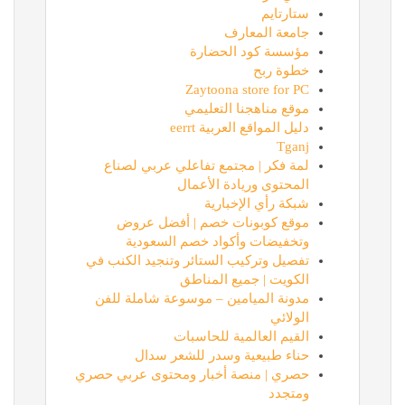
ستارتايم
جامعة المعارف
مؤسسة كود الحضارة
خطوة ربح
Zaytoona store for PC
موقع مناهجنا التعليمي
دليل المواقع العربية eerrt
Tganj
لمة فكر | مجتمع تفاعلي عربي لصناع
المحتوى وريادة الأعمال
شبكة رأي الإخبارية
موقع كوبونات خصم | أفضل عروض
وتخفيضات وأكواد خصم السعودية
تفصيل وتركيب الستائر وتنجيد الكنب في
الكويت | جميع المناطق
مدونة الميامين – موسوعة شاملة للفن
الولائي
القيم العالمية للحاسبات
حناء طبيعية وسدر للشعر سدال
حصري | منصة أخبار ومحتوى عربي حصري
ومتجدد