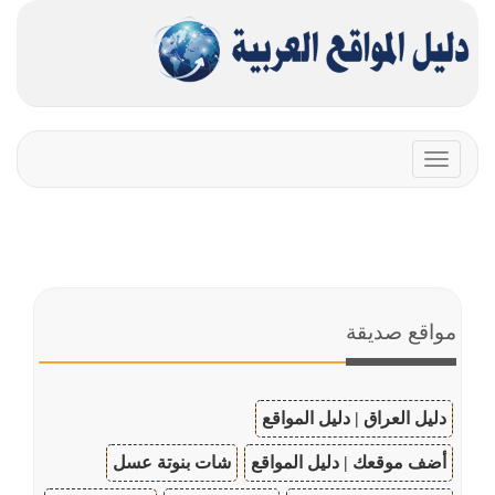
Toggle
navigation
مواقع صديقة
دليل العراق | دليل المواقع
أضف موقعك | دليل المواقع
شات بنوتة عسل