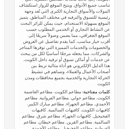
تناسب جميع الأذواق. ويتيح الموقع للزوار استكشاف
المولات والأسواق التجارية الكبرى التي تُعد وجهة
رئيسية للتسوق والترفيه في مختلف المناطق. يتميز
الموقع بسهولة الاستخدام، حيث يمكن للزائر البحث
عن النشاط التجاري أو الخدمي المطلوب حسب
الموقع الجغرافي، مما يضمن وصولاً سريعًا إلى
أقرب خيار مناسب. كما يقدم تفاصيل عن العروض
والخصومات والخدمات المميزة التي توفرها المتاجر
والشركات، مما يجعله مرجعًا أساسيًا لكل من يبحث
عن خدمات أو أماكن تسوق أو ترفيه داخل الكويت.
هذا الدليل الإلكتروني هو أداة مثالية تربط بين
أصحاب الأعمال والعملاء، وتساهم في تنشيط
الحركة التجارية والخدمية بجميع محافظات ومدن
الكويت
كلمات مفتاحية:
مطاعم الكويت. مطاعم العاصمة
الكويت. مطاعم حولي. مطاعم الفروانية. مطاعم
الأحمدي. مطاعم الجهراء. مطاعم مبارك الكبير.
كافيهات الكويت. كافيهات السالمية. كافيهات
الفحيحيل. كافيهات الجهراء. مطاعم شرق. مطاعم
السالمية. مطاعم القرين. مطاعم خيطان. مطاعم
الفروانية. مطاعم الفحيحيل. مطاعم الأحمدي.