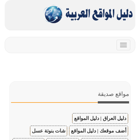
Toggle
navigation
مواقع صديقة
دليل العراق | دليل المواقع
أضف موقعك | دليل المواقع
شات بنوتة عسل