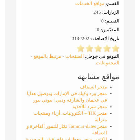
القسم:
مواقع الخدمات
الزيارات:
245
التقييم:
0
المقيّمين:
0
تاريخ الإضافة:
31/8/2025
الموقع في جوجل:
الصفحات
-
مرتبط بالموقع
-
المحفوظات
مواقع مشابهة
متجر السقاف
متجر ورد وكيك في الإمارات وتوصيل هدايا
في عجمان والشارقة ودبي | بيوني بيور
متجر سرد للأحذية
متجر TIK – الكترونيات، أزياء ومنتجات
منزلية
متجر Tammar-dates تمّار للتمور الفاخرة و
الضيافة
الكسير متجر معطرات فاخرة في السعودية