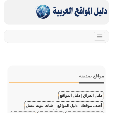
Toggle
navigation
مواقع صديقة
دليل العراق | دليل المواقع
أضف موقعك | دليل المواقع
شات بنوتة عسل