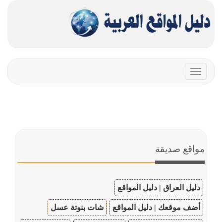
Toggle
navigation
مواقع صديقة
دليل العراق | دليل المواقع
أضف موقعك | دليل المواقع
شات بنوتة عسل