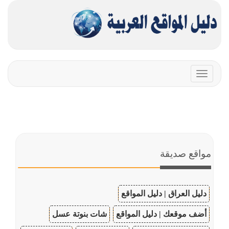
Toggle
navigation
مواقع صديقة
دليل العراق | دليل المواقع
أضف موقعك | دليل المواقع
شات بنوتة عسل