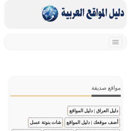
Toggle
navigation
مواقع صديقة
دليل العراق | دليل المواقع
أضف موقعك | دليل المواقع
شات بنوتة عسل