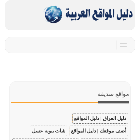
Toggle
navigation
مواقع صديقة
دليل العراق | دليل المواقع
أضف موقعك | دليل المواقع
شات بنوتة عسل