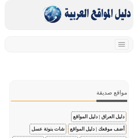
Toggle
navigation
مواقع صديقة
دليل العراق | دليل المواقع
أضف موقعك | دليل المواقع
شات بنوتة عسل