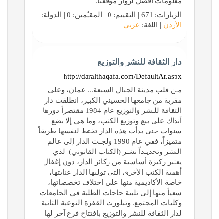
معلومات أفضل لزوار موقعنا.
الزيارات: 671 | التقييم: 0 | المقيّمين: 0 | الدولة:
الأردن
| اللغة:
عربي
دار الثقافة للنشر والتوزيع
http://daralthaqafa.com/DefaultAr.aspx
مـن قلب مدينة الجبال السبعة... عمان، وعلى
مقربة من جامعها الحسيني الكبير، انطلقت دار
الثقافة للنشر والتوزيع عام 1984 مقتصراً دورها
آنذاك على بيع وتوزيع الكتب، وما هي إلا بضع
سنوات حتى بدأت هذه الدار تختط لنفسها طريقاً
متميزاً، ففي عام 1990 ولجـت الدار إلى عالم
النشر وتحديـداً نشـر (الكتاب القانوني) الذي
يعتبر ركيزة أساسية من ركائز الدار، دون إغفال
أهمية الكتب الأخرى التي توليها الدار عنايتها،
خاصة الأكاديمية منها على اختلاف تخصصاتها،
سعياً منها إلى تلبية حاجات الطلبة في الجامعات
وكليات المجتمع. وتبلورت القفزة النوعية الثانية
لدار الثقافة للنشر والتوزيع بافتتاح فرع آخر لها