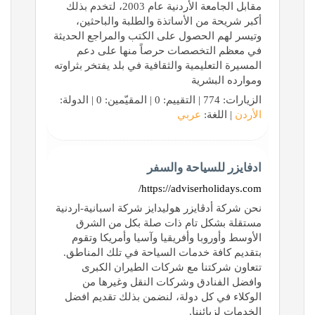
مقابل الجامعة الأردنية عام 2003، لتخدم بذلك
أكبر شريحة من الأساتذة والطلبة والباحثين،
وتيسر لهم الحصول على الكتب والمراجع الحديثة
في معظم التخصصات حرصاً منها على دعم
المسيرة التعليمية والثقافية في بلد يفتخر بثراوته
وموارده البشرية
الزيارات: 774 | التقييم: 0 | المقيّمين: 0 | الدولة:
الأردن
| اللغة:
عربي
ادفايزر للسياحة والسفر
https://adviserholidays.com/
نحن شركة أدڤايزر هوليدايز شركة اسبانية-اردنية
مستقلة بشكل تام ذات صلة بكل من الشرق
الأوسط وأوروبا وأفريقيا وآسيا وأمريكا وتقوم
بتقديم كافة خدمات السياحة في تلك المناطق.
تتعاون شركتنا مع شركات الطيران الكبرى
وافضل الفنادق وشركات النقل وغيرها من
الوكلاء في كل دولة، لنضمن بذلك تقديم افضل
الخدمات لزبائننا.