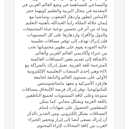
والمساعي للمساهمة في وضع العالم العربي في
المقدمة في مجال التربية والتعليم كونهما حجر
الأساس لتطور وازدهار الشعوب. وتماشيا مع
إيمان جلالة الملكة رانيا العبدالله بأهمية التعليم
وما له من أثر في تحسين نوعية حياة المجتمعات
والدول والأفراد وازدهارها على كل المستويات
فإن إدراك تهدف إلى توفير مساقات تعليمية
عالية الجودة يقوم على تطوير محتوياتها نخب
من خبراء وأكاديمي العالم العربي والعالم,
بالإضافة إلى تقديم بعض المساقات العالمية
المترجمة للغة العربية. تعمل إدراك بالشراكة مع
edX وهي إحدى المنصات التعليمية الإلكترونية
الأولى على مستوى العالم والتابعة لجامعة
هارفرد الأميركية و معهد ماساتشوستس
للتكنولوجيا. توفر إدراك فرصة الإلتحاق بمساقات
متنوعة وعلى كافة المستويات لجميع الناطقين
باللغة العربية وبشكل مجاني. كما يمكن
للمتعلمين الحصول على شهادات إتمام
المساقات بشكل إلكتروني. ومن الجدير بالذكر
أن إدراك تسعى أيضا إلى إبراز وتحفيز الخبراء
العرب من كافة المجالات لإثراء المحتوى