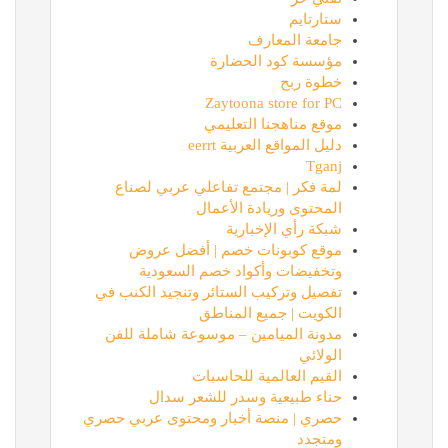
ستارتايم
جامعة المعارف
مؤسسة كود الحضارة
خطوة ربح
Zaytoona store for PC
موقع مناهجنا التعليمي
دليل المواقع العربية eerrt
Tganj
لمة فكر | مجتمع تفاعلي عربي لصناع
المحتوى وريادة الأعمال
شبكة رأي الإخبارية
موقع كوبونات خصم | أفضل عروض
وتخفيضات وأكواد خصم السعودية
تفصيل وتركيب الستائر وتنجيد الكنب في
الكويت | جميع المناطق
مدونة الميامين – موسوعة شاملة للفن
الولائي
القيم العالمية للحاسبات
حناء طبيعية وسدر للشعر سدال
حصري | منصة أخبار ومحتوى عربي حصري
ومتجدد