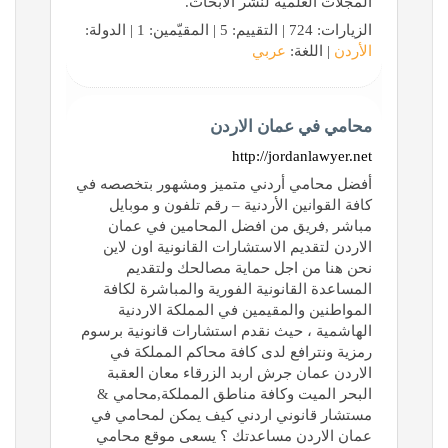
المجلات العلمية لنشر الأبحاث.
الزيارات: 724 | التقييم: 5 | المقيّمين: 1 | الدولة:
الأردن
| اللغة:
عربي
محامي في عمان الاردن
http://jordanlawyer.net
أفضل محامي أردني متميز ومشهور بتخصصه في
كافة القوانين الأردنية – رقم تلفون و موبايل
مباشر ,فريق من افضل المحامين في عمان
الاردن لتقديم الاستشارات القانونية اون لاين
نحن هنا من اجل حماية مصالحك ولتقديم
المساعدة القانونية الفورية والمباشرة لكافة
المواطنين والمقيمين في المملكة الاردنية
الهاشمية ، حيث نقدم استشارات قانونية برسوم
رمزية ونترافع لدى كافة محاكم المملكة في
الاردن عمان جرش اربد الزرقاء معان العقبة
البحر الميت وكافة مناطق المملكة,محامي &
مستشار قانوني اردني كيف يمكن لمحامي في
عمان الاردن مساعدتك ؟ يسعى موقع محامي