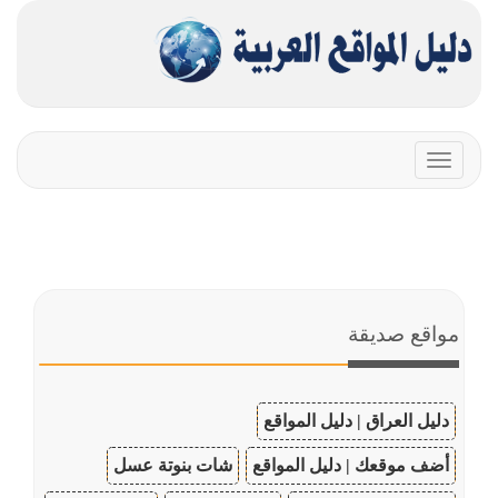
Toggle
navigation
مواقع صديقة
دليل العراق | دليل المواقع
أضف موقعك | دليل المواقع
شات بنوتة عسل